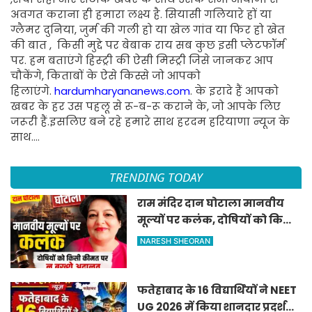
अवगत कराना ही हमारा लक्ष्य है. सियासी गलियारे हों या
ग्लैमर दुनिया, जुर्म की गली हो या खेल गांव या फिर हो खेत
की बात , किसी मुद्दे पर बेबाक राय सब कुछ इसी प्लेटफॉर्म
पर. हम बताएंगे हिस्ट्री की ऐसी मिस्ट्री जिसे जानकर आप
चौकेंगे, किताबों के ऐसे किस्से जो आपको
हिलाएंगे.
hardumharyananews.com
. के इरादे हैं आपको
खबर के हर उस पहलू से रू-ब-रू कराने के, जो आपके लिए
जरूरी हैं.इसलिए बने रहे हमारे साथ हरदम हरियाणा न्यूज के
साथ....
TRENDING TODAY
राम मंदिर दान घोटाला मानवीय
मूल्यों पर कलंक, दोषियों को किसी
कीमत पर न बख्शे अदालत — दीपा
NARESH SHEORAN
शर्मा
फतेहाबाद के 16 विद्यार्थियों ने NEET
UG 2026 में किया शानदार प्रदर्शन