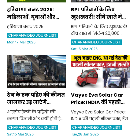
हरियाणा बजट 2025:
BPL परिवारों के लिए
महिलाओं, युवाओं और
खुशखबरी! सीधे खाते में
कर्मचारियों के लिए बड़े
मिलेंगे 20,000 रुपए,
हरियाणा बजट 2025
BPL परिवारों के लिए खुशखबरी!
ऐलान
जानिए पूरी प्रक्रिया
सीधे खाते में मिलेंगे 20,000
CHARANVIDEO JOURNLIST
रुपए, जानिए पूरी प्रक्रिया
CHARANVIDEO JOURNLIST
Mon,17 Mar 2025
Sat,15 Mar 2025
ट्रेन के एक पहिए की कीमत
Vayve Eva Solar Car
जानकर उड़ जाएंगे
Price: INDIA की पहली
होश! भारतीय रेलवे के
सोलर कार, रेंज 250km;
भारतीय रेलवे के पहियों की
Vayve Eva Solar Car Price:
पहियों की लागत कितनी
50 पैसे में 1km | Auto
लागत कितनी और क्यों होती है
INDIA की पहली सोलर कार, रेंज
और क्यों होती है इतनी
Expo 2025
इतनी ज्यादा?
CHARANVIDEO JOURNLIST
CHARANVIDEO JOURNLIST
ज्यादा?
Sat,15 Mar 2025
Tue,28 Jan 2025