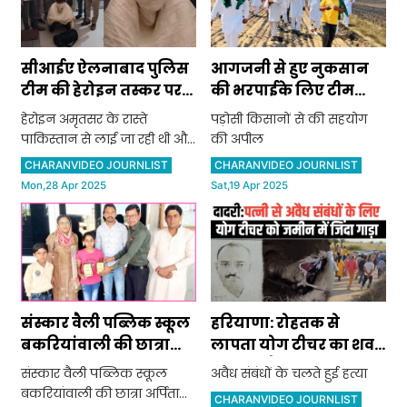
सीआईए ऐलनाबाद पुलिस
आगजनी से हुए नुकसान
टीम की हेरोइन तस्कर पर
की भरपाईके लिए टीम
बड़ी कार्रवाई
बीकेई ने सीएम व सांसद को
हेरोइन अमृतसर के रास्ते
पड़ोसी किसानों से की सहयोग
भेजा पत्र
पाकिस्तान से लाई जा रही थी और
की अपील
इसे सिरसा व आसपास के क्षेत्रों में
CHARANVIDEO JOURNLIST
CHARANVIDEO JOURNLIST
सप्लाई किया जाना था ।
Mon,28 Apr 2025
Sat,19 Apr 2025
संस्कार वैली पब्लिक स्कूल
हरियाणा: रोहतक से
बकरियांवाली की छात्रा
लापता योग टीचर का शव
अर्पिता भांभू ने छठी कक्षा में
मिला, अवैध संबंधों के चलते
संस्कार वैली पब्लिक स्कूल
अवैध संबंधों के चलते हुई हत्या
किया टॉप
हुई हत्या
बकरियांवाली की छात्रा अर्पिता
CHARANVIDEO JOURNLIST