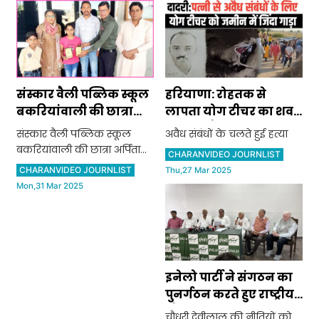
संस्कार वैली पब्लिक स्कूल
हरियाणा: रोहतक से
बकरियांवाली की छात्रा
लापता योग टीचर का शव
अर्पिता भांभू ने छठी कक्षा में
मिला, अवैध संबंधों के चलते
संस्कार वैली पब्लिक स्कूल
अवैध संबंधों के चलते हुई हत्या
किया टॉप
हुई हत्या
बकरियांवाली की छात्रा अर्पिता
CHARANVIDEO JOURNLIST
भांभू ने छठी कक्षा में किया टॉप
CHARANVIDEO JOURNLIST
Thu,27 Mar 2025
Mon,31 Mar 2025
इनेलो पार्टी ने संगठन का
पुनर्गठन करते हुए राष्ट्रीय
और राज्य कार्यकारिणी
चौधरी देवीलाल की नीतियों को