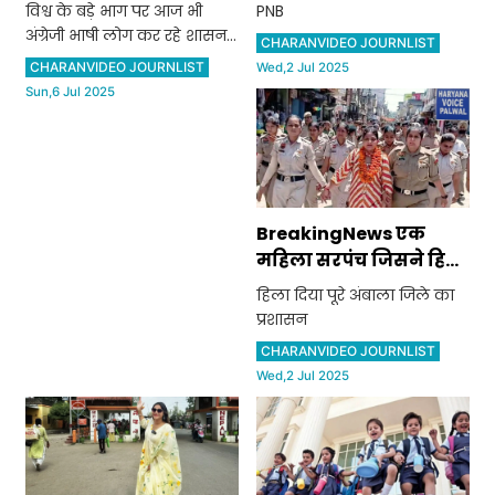
शासन: ठाकुर दलीप सिंह
जरूरत नहीं:पहले 600
विश्व के बड़े भाग पर आज भी
PNB
रुपए तक पेनाल्टी लगती
अंग्रेजी भाषी लोग कर रहे शासन:
CHARANVIDEO JOURNLIST
थी, जानें क्या हैं नए नियम
ठाकुर दलीप सिंह
CHARANVIDEO JOURNLIST
Wed,2 Jul 2025
Sun,6 Jul 2025
BreakingNews एक
महिला सरपंच जिसने हिला
दिया पूरे अंबाला जिले का
हिला दिया पूरे अंबाला जिले का
प्रशासन
प्रशासन
CHARANVIDEO JOURNLIST
Wed,2 Jul 2025