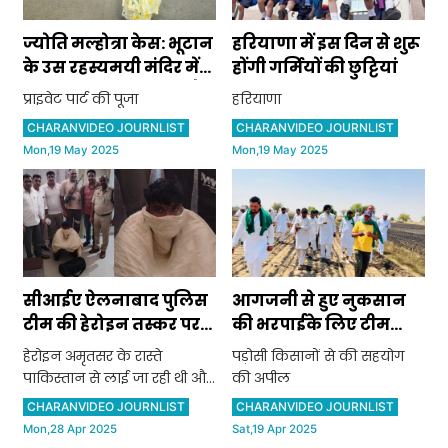
ज्योति मल्होत्रा केस: भूटान
हरियाणा में इस दिन से शुरू
के उस रहस्यमयी मंदिर में
होंगी गर्मियों की छुट्टियां
गई थी ज्योति, जहां होती है
प्राइवेट पार्ट की पूजा
हरियाणा
प्राइवेट पार्ट की पूजा
CHARANVIDEO JOURNLIST
CHARANVIDEO JOURNLIST
Mon,19 May 2025
Mon,19 May 2025
सीआईए ऐलनाबाद पुलिस
आगजनी से हुए नुकसान
टीम की हेरोइन तस्कर पर
की भरपाईके लिए टीम
बड़ी कार्रवाई
बीकेई ने सीएम व सांसद को
हेरोइन अमृतसर के रास्ते
पड़ोसी किसानों से की सहयोग
भेजा पत्र
पाकिस्तान से लाई जा रही थी और
की अपील
इसे सिरसा व आसपास के क्षेत्रों में
CHARANVIDEO JOURNLIST
CHARANVIDEO JOURNLIST
सप्लाई किया जाना था ।
Mon,28 Apr 2025
Sat,19 Apr 2025