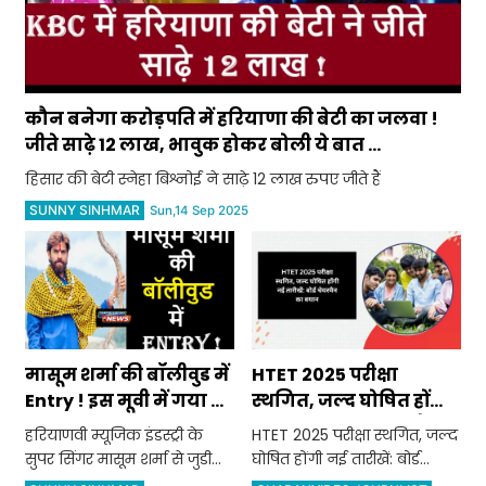
कौन बनेगा करोड़पति में हरियाणा की बेटी का जलवा !
जीते साढ़े 12 लाख, भावुक होकर बोली ये बात ...
हिसार की बेटी स्नेहा बिश्नोई ने साढ़े 12 लाख रुपए जीते हैं
SUNNY SINHMAR
Sun,14 Sep 2025
मासूम शर्मा की बॉलीवुड में
HTET 2025 परीक्षा
Entry ! इस मूवी में गया ये
स्थगित, जल्द घोषित होंगी
धांसू गाना !
नई तारीखें: बोर्ड चेयरमैन
हरियाणवी म्यूजिक इंडस्ट्री के
HTET 2025 परीक्षा स्थगित, जल्द
का बयान
सुपर सिंगर मासूम शर्मा से जुडी
घोषित होंगी नई तारीखें: बोर्ड
एक बड़ी खबर सामने आई है
चेयरमैन का बयान