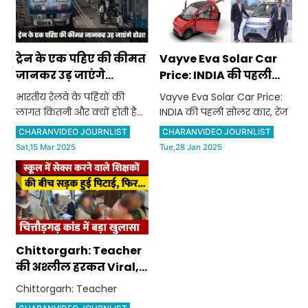
ट्रेन के एक पहिए की कीमत
Vayve Eva Solar Car
जानकर उड़ जाएंगे
Price: INDIA की पहली
होश! भारतीय रेलवे के
सोलर कार, रेंज 250km;
भारतीय रेलवे के पहियों की
Vayve Eva Solar Car Price:
पहियों की लागत कितनी
50 पैसे में 1km | Auto
लागत कितनी और क्यों होती है
INDIA की पहली सोलर कार, रेंज
और क्यों होती है इतनी
Expo 2025
इतनी ज्यादा?
CHARANVIDEO JOURNLIST
CHARANVIDEO JOURNLIST
ज्यादा?
Sat,15 Mar 2025
Tue,28 Jan 2025
Chittorgarh: Teacher
की अश्लील हरकत Viral,
पद से हुए बर्खास्त,
Chittorgarh: Teacher
Rajasthan Police ने