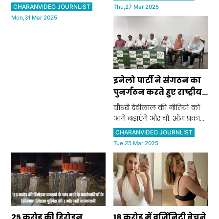
भांभू ने छठी कक्षा में किया टॉप
CHARANVIDEO JOURNLIST
Thu,27 Mar 2025
Mon,31 Mar 2025
इनेलो पार्टी ने संगठन का
पुनर्गठन करते हुए राष्ट्रीय
और राज्य कार्यकारिणी
चौधरी देवीलाल की नीतियों को
घोषित की
आगे बढ़ाएंगे और चौ. ओम प्रकाश
चौटाला के सपनो को पूरा करेंगे:
CHARANVIDEO JOURNLIST
अभय सिंह चौटाला
Tue,25 Mar 2025
25 करोड़ की हिरोइन
18 करोड़ में वर्जिनिटी बेचने