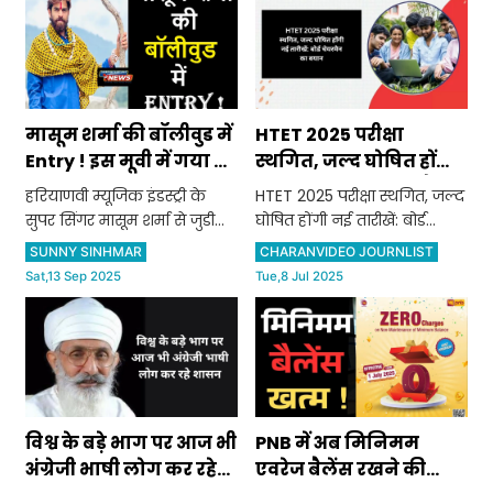
मासूम शर्मा की बॉलीवुड में
HTET 2025 परीक्षा
Entry ! इस मूवी में गया ये
स्थगित, जल्द घोषित होंगी
धांसू गाना !
नई तारीखें: बोर्ड चेयरमैन
हरियाणवी म्यूजिक इंडस्ट्री के
HTET 2025 परीक्षा स्थगित, जल्द
का बयान
सुपर सिंगर मासूम शर्मा से जुडी
घोषित होंगी नई तारीखें: बोर्ड
एक बड़ी खबर सामने आई है
चेयरमैन का बयान
SUNNY SINHMAR
CHARANVIDEO JOURNLIST
Sat,13 Sep 2025
Tue,8 Jul 2025
विश्व के बड़े भाग पर आज भी
PNB में अब मिनिमम
अंग्रेजी भाषी लोग कर रहे
एवरेज बैलेंस रखने की