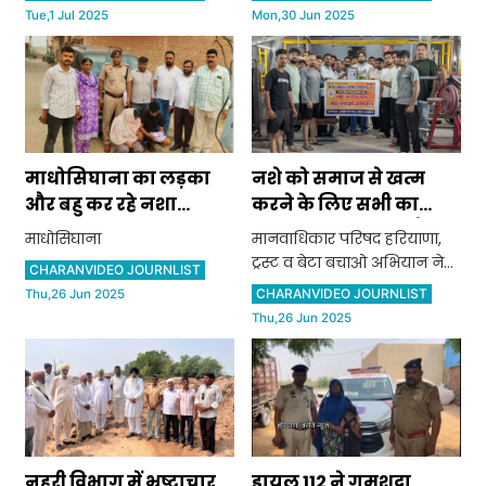
Tue,1 Jul 2025
Mon,30 Jun 2025
माधोसिघाना का लड़का
नशे को समाज से खत्म
और बहु कर रहे नशा
करने के लिए सभी का
तस्करी, तीसरी बार एक
सहयोग जरूरी: रविंद्र सैनी
माधोसिघाना
मानवाधिकार परिषद हरियाणा,
साथ पकड़े
ट्रस्ट व बेटा बचाओ अभियान ने
CHARANVIDEO JOURNLIST
किया जागरूकता कार्यक्रम
CHARANVIDEO JOURNLIST
Thu,26 Jun 2025
आयोजित
Thu,26 Jun 2025
नहरी विभाग में भ्रष्टाचार
डायल 112 ने गुमशुदा