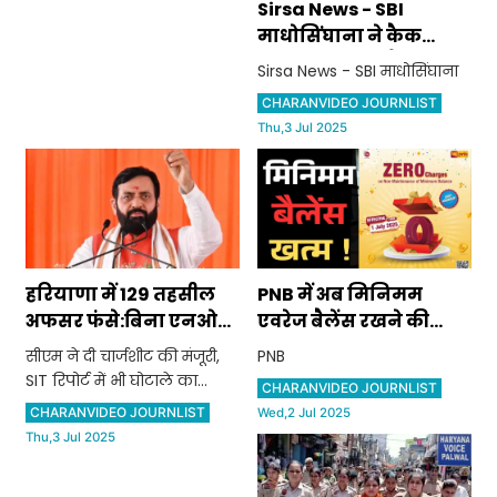
Sirsa News - SBI
माधोसिंघाना ने कैक
काटकर बनाया बैंक का
Sirsa News - SBI माधोसिंघाना
70वां स्थापना दिवस
CHARANVIDEO JOURNLIST
Thu,3 Jul 2025
हरियाणा में 129 तहसील
PNB में अब मिनिमम
अफसर फंसे:बिना एनओसी
एवरेज बैलेंस रखने की
की रजिस्ट्री, सीएम ने दी
जरूरत नहीं:पहले 600
सीएम ने दी चार्जशीट की मंजूरी,
PNB
चार्जशीट की मंजूरी, SIT
रुपए तक पेनाल्टी लगती
SIT रिपोर्ट में भी घोटाले का
CHARANVIDEO JOURNLIST
रिपोर्ट में भी घोटाले का
थी, जानें क्या हैं नए नियम
खुलासा
CHARANVIDEO JOURNLIST
Wed,2 Jul 2025
खुलासा
Thu,3 Jul 2025