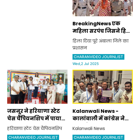
BreakingNews एक
महिला सरपंच जिसने हिला
दिया पूरे अंबाला जिले का
हिला दिया पूरे अंबाला जिले का
प्रशासन
प्रशासन
CHARANVIDEO JOURNLIST
Wed,2 Jul 2025
जसनूर ने हरियाणा स्टेट
Kalanwali News -
चेस चैंपियनशिप में पाया
कालांवाली में कांग्रेस ने
तीसरा स्थान
जीता चैयरमेन का
हरियाणा स्टेट चेस चैंपियनशिप
Kalanwali News
चुनाव,बीजेपी को हराया
CHARANVIDEO JOURNLIST
CHARANVIDEO JOURNLIST