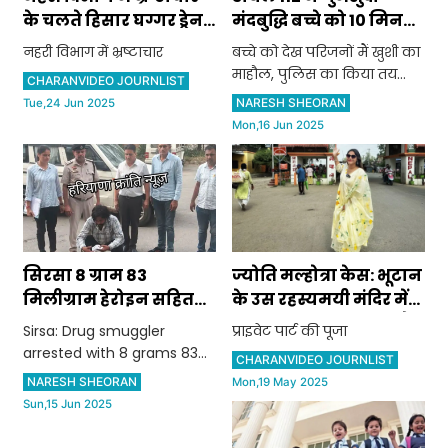
के चलते हिसार घग्गर ड्रेन
मंदबुद्धि बच्चे को 10 मिनट
पर बन रहे साईफन की देरी
में सकुशल ढुंढकर परिजनों
नहरी विभाग में भ्रष्टाचार
बच्चे को देख परिजनों मैं खुशी का
से 50-55 गांवों के किसान
को लौटाया ।
माहौल, पुलिस का किया तय
CHARANVIDEO JOURNLIST
हो रहे हैं प्रभावित: औलख
दिल से, धन्यवाद
NARESH SHEORAN
Tue,24 Jun 2025
Mon,16 Jun 2025
सिरसा 8 ग्राम 83
ज्योति मल्होत्रा केस: भूटान
मिलीग्राम हेरोइन सहित
के उस रहस्यमयी मंदिर में
नशा तस्कर गिरफ्तार
गई थी ज्योति, जहां होती है
Sirsa: Drug smuggler
प्राइवेट पार्ट की पूजा
प्राइवेट पार्ट की पूजा
arrested with 8 grams 83
CHARANVIDEO JOURNLIST
milligrams of heroin
NARESH SHEORAN
Mon,19 May 2025
Sun,15 Jun 2025