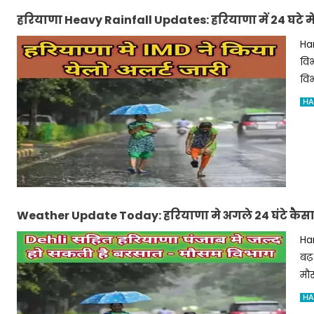
हरियाणा Heavy Rainfall Updates: हरियाणा में 24 घटे म
Ha
विभ
विभ
HA
Weather Update Today: हरियाणा मे अगले 24 घंटे कैसा रह
Har
बढ़
मौस
HA