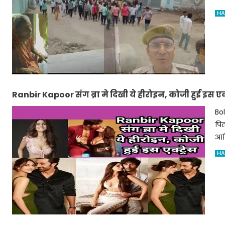
HA
Ranbir Kapoor संग ब्रा मे दिखी ये हीरोइन, कोजी हुई इस एक्ट
Bo
पित
आल
HA