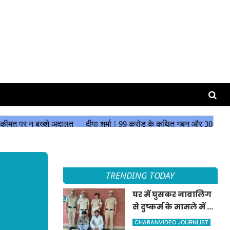
TRENDING TODAY
घर में घुसकर नाबालिग
से दुष्कर्म के मामले में दो
आरोपी गिरफ्तार,
CHARANVIDEO JOURNLIST