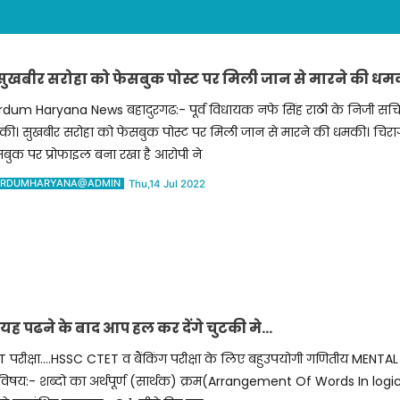
,सुखबीर सरोहा को फेसबुक पोस्ट पर मिली जान से मारने की ध
rdum Haryana News बहादुरगढ:- पूर्व विधायक नफे सिंह राठी के निजी सच
की। सुखबीर सरोहा को फेसबुक पोस्ट पर मिली जान से मारने की धमकी। चिर
बुक पर प्रोफाइल बना रखा है आरोपी ने
RDUMHARYANA@ADMIN
Thu,14 Jul 2022
यह पढने के बाद आप हल कर देंगे चुटकी मे…
 परीक्षा….HSSC CTET व बैंकिंग परीक्षा के लिए बहुउपयोगी गणितीय MENTAL
िषय:- शब्दो का अर्थपूर्ण (सार्थक) क्रम(Arrangement Of Words In logi