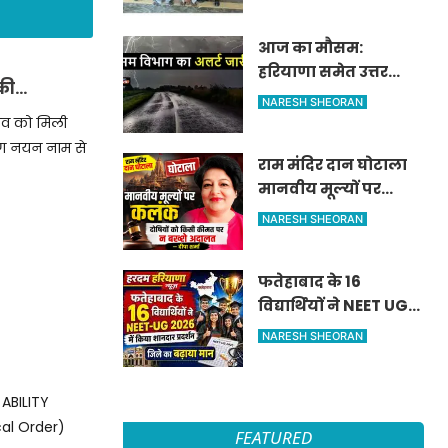
अदालत ने भेजा न्यायिक
हिरासत में
आज का मौसम:
हरियाणा समेत उत्तर
मकी…
भारत में बारिश का असर,
NARESH SHEORAN
जानें 8 अगस्त का मौसम
िव को मिली
अपडेट
ाग नयन नाम से
राम मंदिर दान घोटाला
मानवीय मूल्यों पर
कलंक, दोषियों को किसी
NARESH SHEORAN
कीमत पर न बख्शे
अदालत — दीपा शर्मा
फतेहाबाद के 16
विद्यार्थियों ने NEET UG
2026 में किया शानदार
NARESH SHEORAN
प्रदर्शन जिले का बढ़ाया
मान
 ABILITY
cal Order)
FEATURED