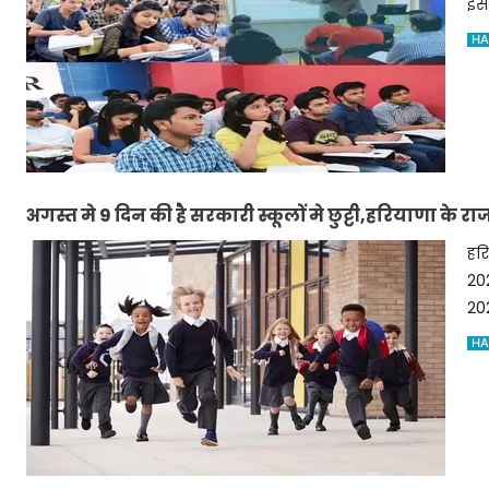
इसस
HA
अगस्त मे 9 दिन की‌ है सरकारी स्कूलों मे छुट्टी,हरियाणा के 
हरि
202
202
HA