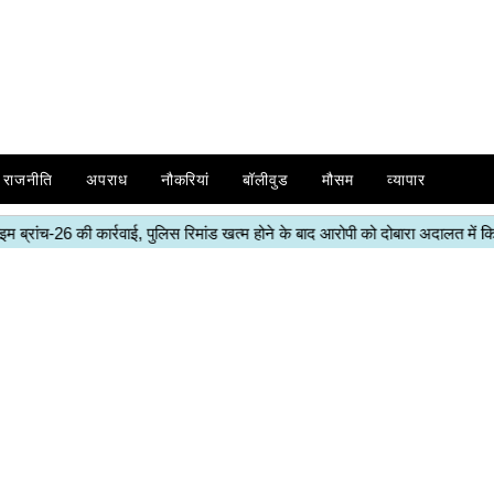
राजनीति
अपराध
नौकरियां
बॉलीवुड
मौसम
व्यापार