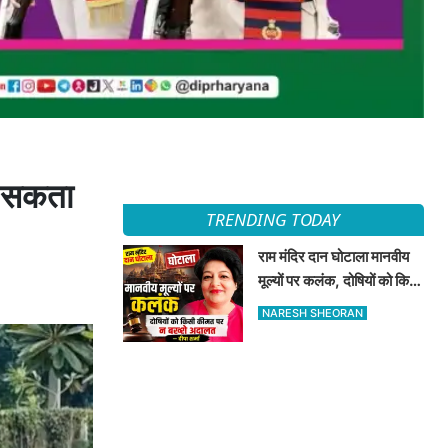
ो सकता
TRENDING TODAY
राम मंदिर दान घोटाला मानवीय
मूल्यों पर कलंक, दोषियों को किसी
कीमत पर न बख्शे अदालत —
NARESH SHEORAN
दीपा शर्मा