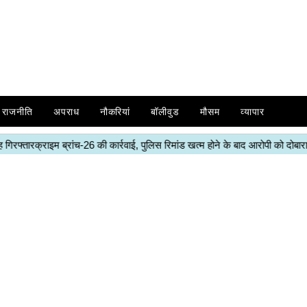
राजनीति
अपराध
नौकरियां
बॉलीवुड
मौसम
व्यापार