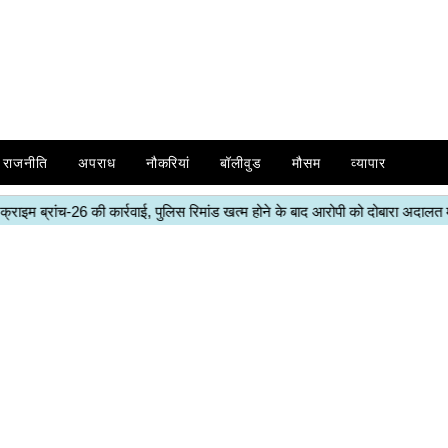
राजनीति
अपराध
नौकरियां
बॉलीवुड
मौसम
व्यापार