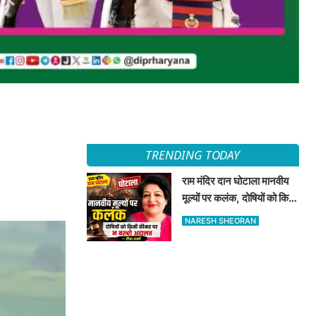
TRENDING TODAY
राम मंदिर दान घोटाला मानवीय
मूल्यों पर कलंक, दोषियों को किसी
कीमत पर न बख्शे अदालत —
NARESH SHEORAN
दीपा शर्मा