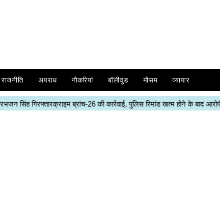
राजनीति
अपराध
नौकरियां
बॉलीवुड
मौसम
व्यापार