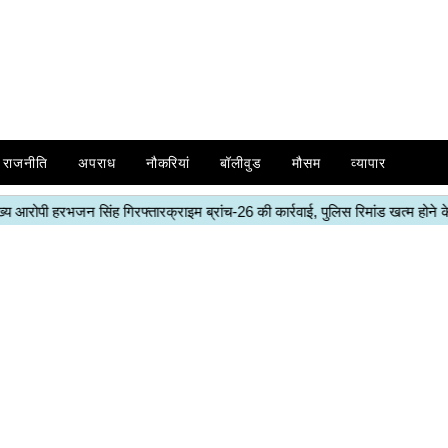
राजनीति
अपराध
नौकरियां
बॉलीवुड
मौसम
व्यापार