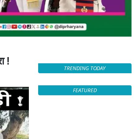
ा !
TRENDING TODAY
FEATURED