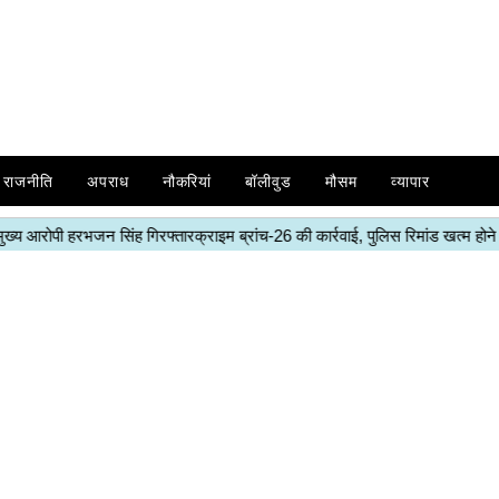
राजनीति
अपराध
नौकरियां
बॉलीवुड
मौसम
व्यापार