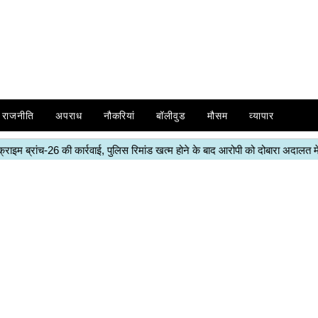
राजनीति
अपराध
नौकरियां
बॉलीवुड
मौसम
व्यापार