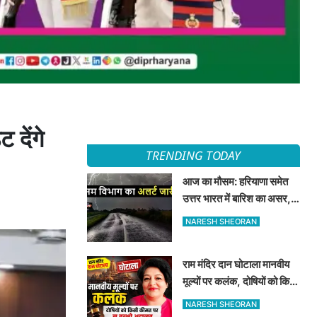
 देंगे
TRENDING TODAY
आज का मौसम: हरियाणा समेत
उत्तर भारत में बारिश का असर,
जानें 8 अगस्त का मौसम अपडेट
NARESH SHEORAN
राम मंदिर दान घोटाला मानवीय
मूल्यों पर कलंक, दोषियों को किसी
कीमत पर न बख्शे अदालत —
NARESH SHEORAN
दीपा शर्मा