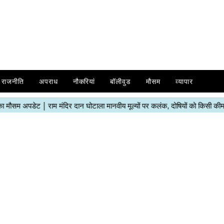
राजनीति
अपराध
नौकरियां
बॉलीवुड
मौसम
व्यापार