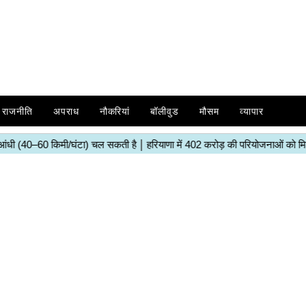
राजनीति
अपराध
नौकरियां
बॉलीवुड
मौसम
व्यापार