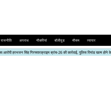
राजनीति
अपराध
नौकरियां
बॉलीवुड
मौसम
व्यापार