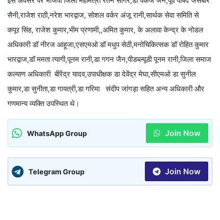
इस अवसर पर भाजपा जिला महामंत्री रतन सागर,डॉ पंकज जैन,पूर्व पार्षद जसबीर
सैनी,राजेश राठी,नरेश भारद्वाज, सोशल वर्कर अंजू रानी,सार्थक सेवा समिति से
कपूर सिंह, राजेश कुमार,भीम प्रणामी,,अमित कुमार, के अलावा केन्द्र के नोडल
अधिकारी डॉ नीरज आहूजा,एसएमओ डॉ मधुप सेठी,मनोचिकित्सक डॉ रोहित कुमार
भारद्वाज,डॉ ममता त्यागी,पूनम रानी,डा गगन जैन,पीडब्ल्यूडी पूनम रानी,जिला समाज
कल्याण अधिकारी बीरेंद्र यादव,उपाधीक्षक डा देवेंद्र मेघा,सीएमओ डा सुनील
कुमार,डा सुनीता,डा गायत्री,डा गरिमा संदीप जांगड़ा सहित अन्य अधिकारी और
गणमान्य व्यक्ति उपस्थित थे।
Join Now
WhatsApp Group
Join Now
Telegram Group