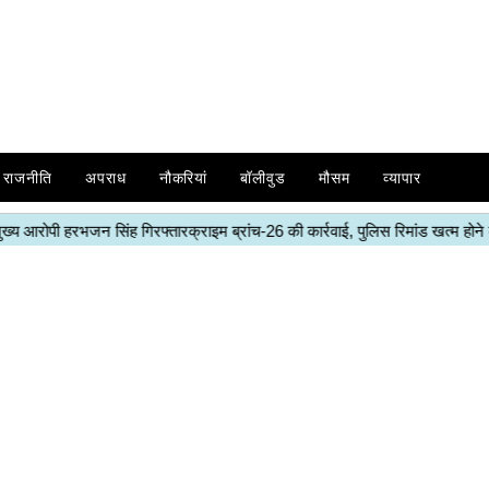
राजनीति
अपराध
नौकरियां
बॉलीवुड
मौसम
व्यापार