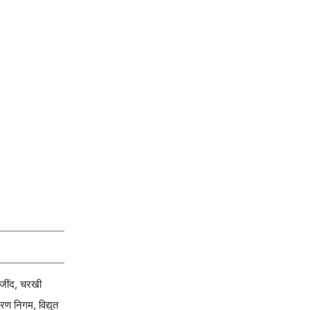
 जींद, चरखी
ण निगम, विद्युत