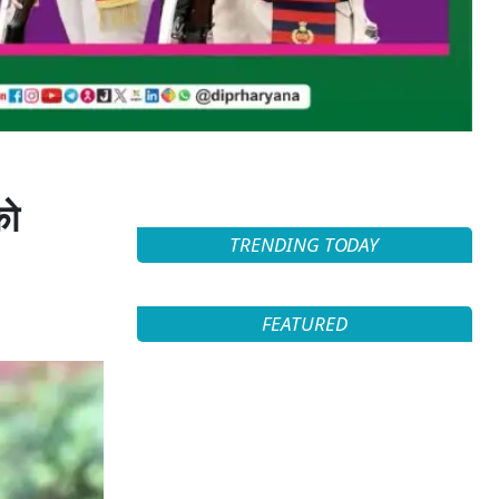
को
TRENDING TODAY
FEATURED