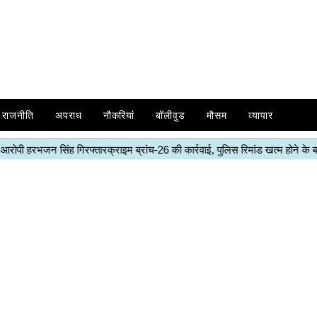
राजनीति
अपराध
नौकरियां
बॉलीवुड
मौसम
व्यापार