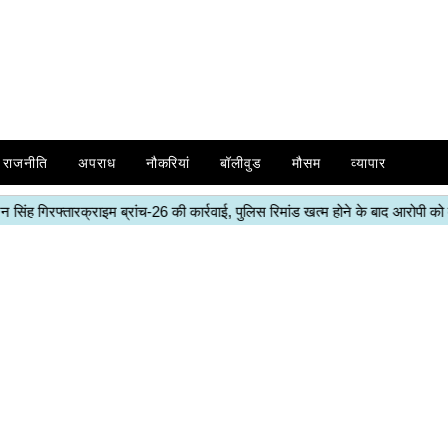
राजनीति
अपराध
नौकरियां
बॉलीवुड
मौसम
व्यापार