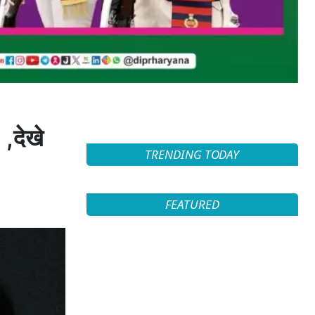
 ,देखे
TRENDING TODAY
FEATURED