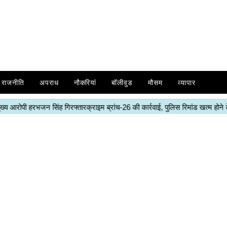
राजनीति
अपराध
नौकरियां
बॉलीवुड
मौसम
व्यापार