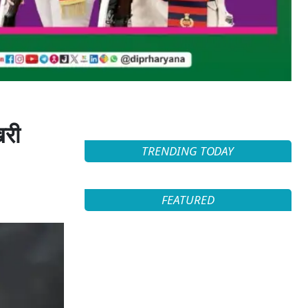
िरी
TRENDING TODAY
FEATURED