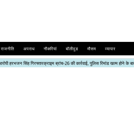
राजनीति
अपराध
नौकरियां
बॉलीवुड
मौसम
व्यापार