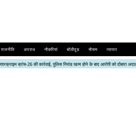
राजनीति
अपराध
नौकरियां
बॉलीवुड
मौसम
व्यापार