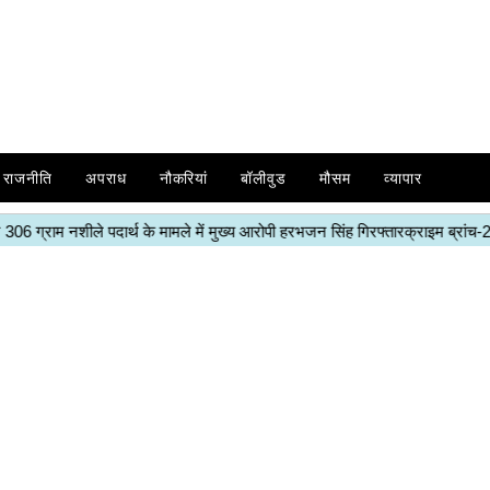
राजनीति
अपराध
नौकरियां
बॉलीवुड
मौसम
व्यापार