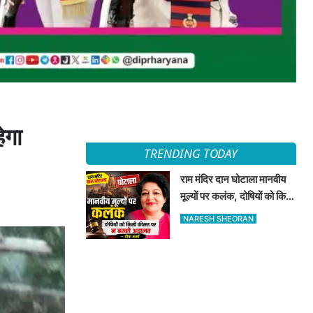
ेगा
TRENDING TODAY
राम मंदिर दान घोटाला मानवीय
मूल्यों पर कलंक, दोषियों को किसी
कीमत पर न बख्शे अदालत —
NARESH SHEORAN
दीपा शर्मा