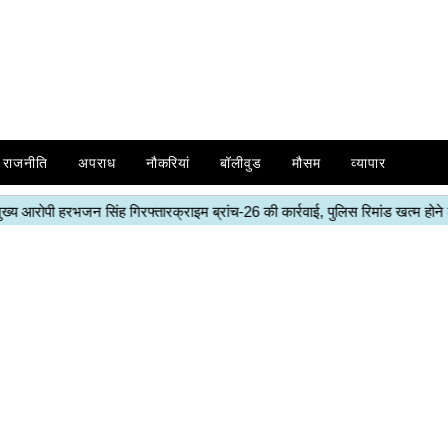
राजनीति
अपराध
नौकरियां
बॉलीवुड
मौसम
व्यापार