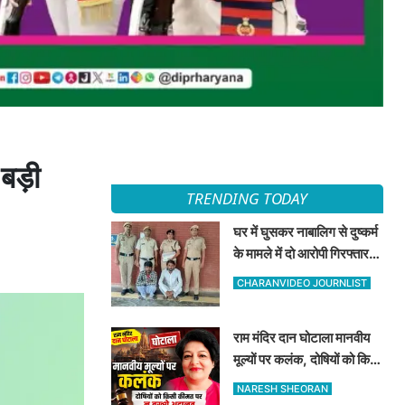
बड़ी
TRENDING TODAY
घर में घुसकर नाबालिग से दुष्कर्म
के मामले में दो आरोपी गिरफ्तार,
अदालत ने भेजा न्यायिक हिरासत
CHARANVIDEO JOURNLIST
में
राम मंदिर दान घोटाला मानवीय
मूल्यों पर कलंक, दोषियों को किसी
कीमत पर न बख्शे अदालत —
NARESH SHEORAN
दीपा शर्मा