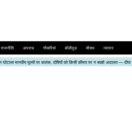
राजनीति
अपराध
नौकरियां
बॉलीवुड
मौसम
व्यापार