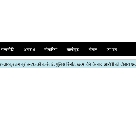
राजनीति
अपराध
नौकरियां
बॉलीवुड
मौसम
व्यापार