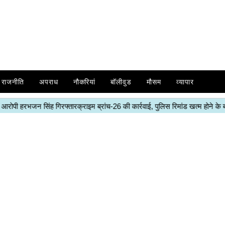
राजनीति
अपराध
नौकरियां
बॉलीवुड
मौसम
व्यापार