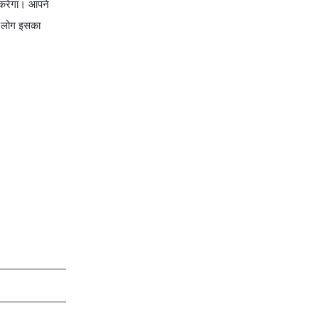
म करेगा। आपने
ै। लोग इसका