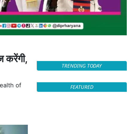
 करेंगी,
TRENDING TODAY
ealth of
FEATURED