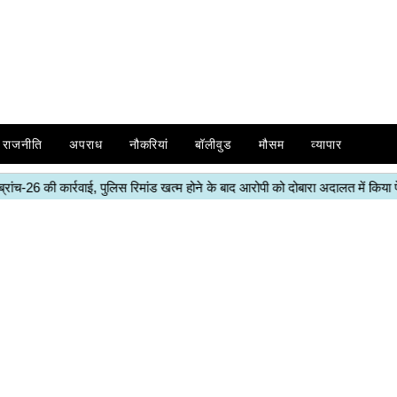
राजनीति
अपराध
नौकरियां
बॉलीवुड
मौसम
व्यापार