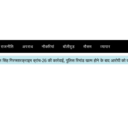
राजनीति
अपराध
नौकरियां
बॉलीवुड
मौसम
व्यापार