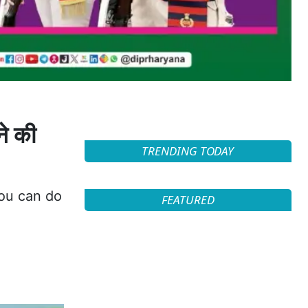
े की
TRENDING TODAY
you can do
FEATURED