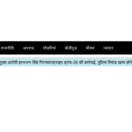
राजनीति
अपराध
नौकरियां
बॉलीवुड
मौसम
व्यापार