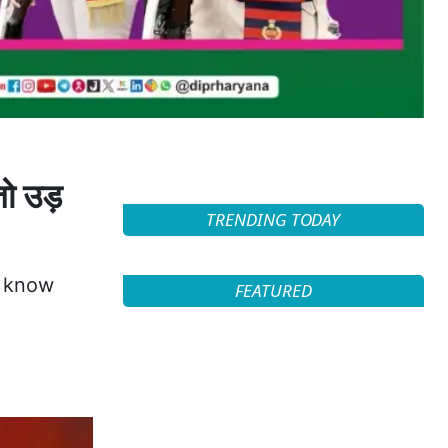
तो उड़
TRENDING TODAY
o know
FEATURED