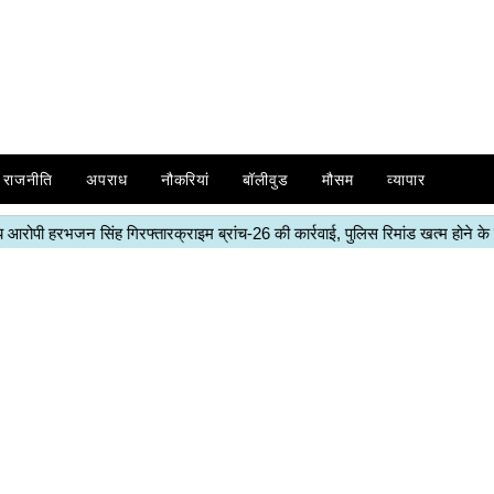
राजनीति
अपराध
नौकरियां
बॉलीवुड
मौसम
व्यापार