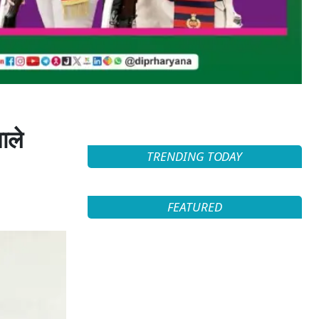
ाले
TRENDING TODAY
FEATURED