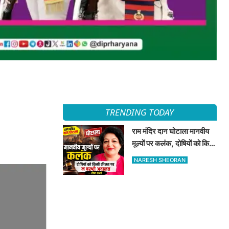
TRENDING TODAY
राम मंदिर दान घोटाला मानवीय
मूल्यों पर कलंक, दोषियों को किसी
कीमत पर न बख्शे अदालत —
NARESH SHEORAN
दीपा शर्मा