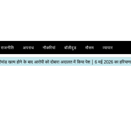
राजनीति
अपराध
नौकरियां
बॉलीवुड
मौसम
व्यापार