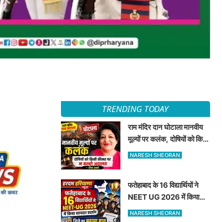
TRENDING TODAY
राम मंदिर दान घोटाला मानवीय
मूल्यों पर कलंक, दोषियों को किसी
कीमत पर न बख्शे अदालत —
NARESH SHEORAN
दीपा शर्मा
फतेहाबाद के 16 विद्यार्थियों ने
NEET UG 2026 में किया
शानदार प्रदर्शन जिले का बढ़ाया
NARESH SHEORAN
मान