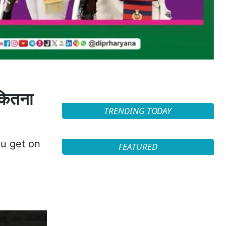
 कितना
TRENDING TODAY
u get on
FEATURED