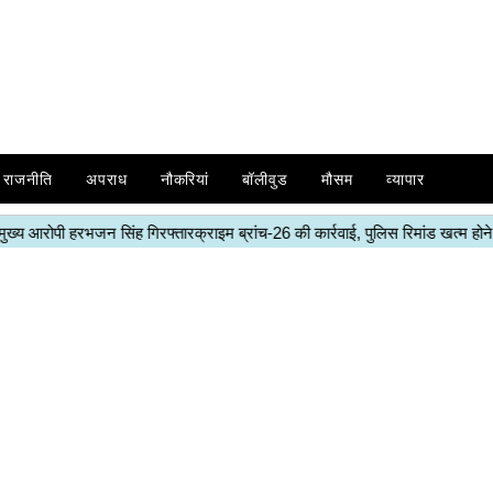
राजनीति
अपराध
नौकरियां
बॉलीवुड
मौसम
व्यापार