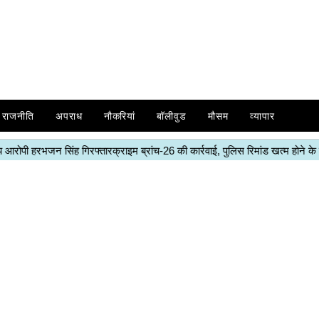
राजनीति
अपराध
नौकरियां
बॉलीवुड
मौसम
व्यापार