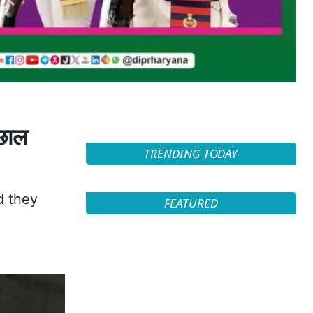
उछाल
TRENDING TODAY
d they
FEATURED