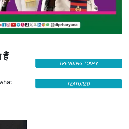
हैं
TRENDING TODAY
 what
FEATURED