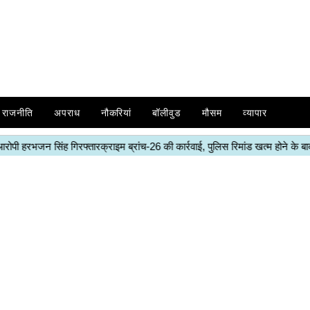
राजनीति
अपराध
नौकरियां
बॉलीवुड
मौसम
व्यापार