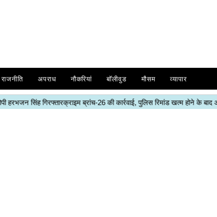
राजनीति
अपराध
नौकरियां
बॉलीवुड
मौसम
व्यापार