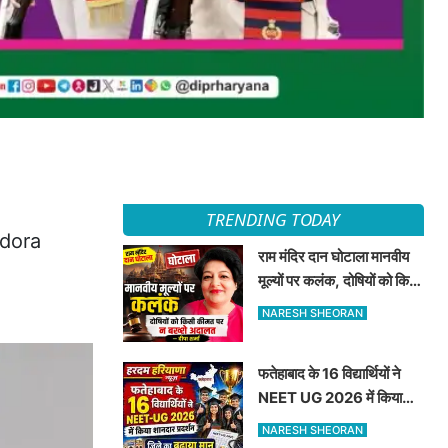
TRENDING TODAY
ndora
राम मंदिर दान घोटाला मानवीय
मूल्यों पर कलंक, दोषियों को किसी
कीमत पर न बख्शे अदालत —
NARESH SHEORAN
दीपा शर्मा
फतेहाबाद के 16 विद्यार्थियों ने
NEET UG 2026 में किया
शानदार प्रदर्शन जिले का बढ़ाया
NARESH SHEORAN
मान