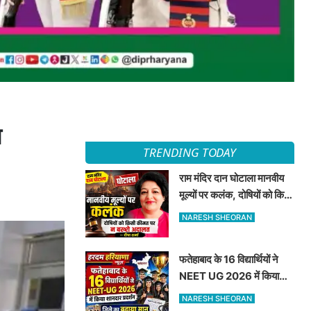
ा
TRENDING TODAY
राम मंदिर दान घोटाला मानवीय
मूल्यों पर कलंक, दोषियों को किसी
कीमत पर न बख्शे अदालत —
NARESH SHEORAN
दीपा शर्मा
फतेहाबाद के 16 विद्यार्थियों ने
NEET UG 2026 में किया
शानदार प्रदर्शन जिले का बढ़ाया
NARESH SHEORAN
मान