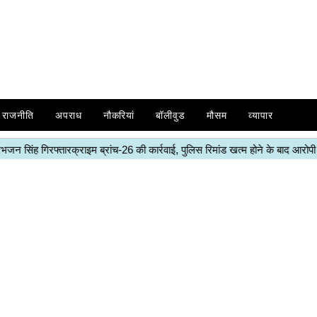
राजनीति
अपराध
नौकरियां
बॉलीवुड
मौसम
व्यापार