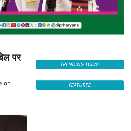
बिल पर
TRENDING TODAY
e on
FEATURED