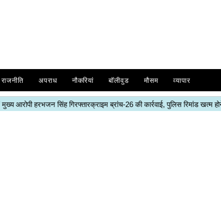
राजनीति
अपराध
नौकरियां
बॉलीवुड
मौसम
व्यापार