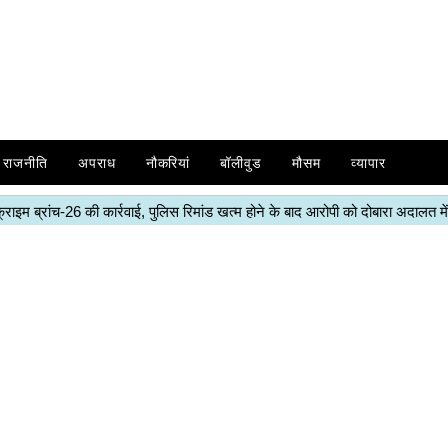
राजनीति
अपराध
नौकरियां
बॉलीवुड
मौसम
व्यापार