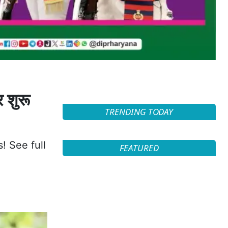
र शुरू
TRENDING TODAY
! See full
FEATURED