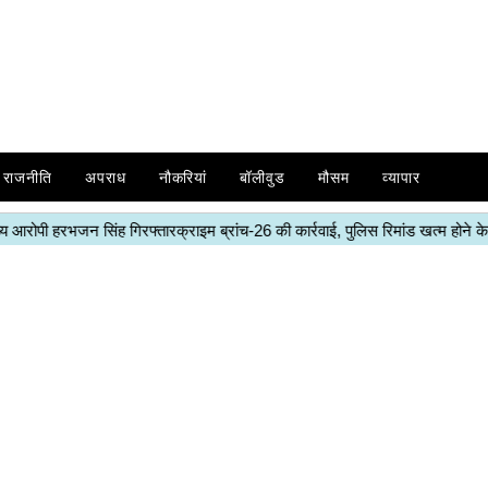
राजनीति
अपराध
नौकरियां
बॉलीवुड
मौसम
व्यापार