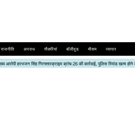
राजनीति
अपराध
नौकरियां
बॉलीवुड
मौसम
व्यापार