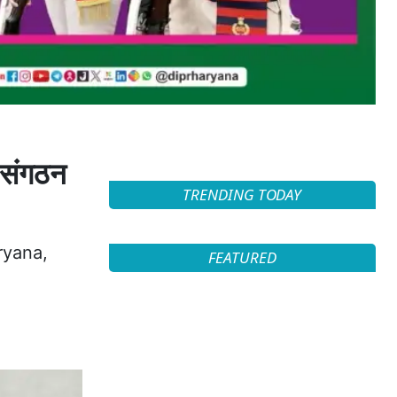
 संगठन
TRENDING TODAY
ryana,
FEATURED