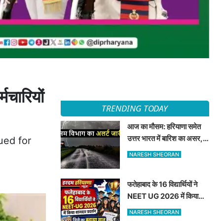
चारियों
TRENDING TODAY
आज का मौसम: हरियाणा समेत
उत्तर भारत में बारिश का असर,
ued for
जानें 8 अगस्त का मौसम अपडेट
NARESH SHEORAN
फतेहाबाद के 16 विद्यार्थियों ने
NEET UG 2026 में किया
शानदार प्रदर्शन जिले का बढ़ाया
NARESH SHEORAN
मान