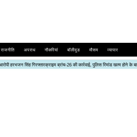
राजनीति
अपराध
नौकरियां
बॉलीवुड
मौसम
व्यापार