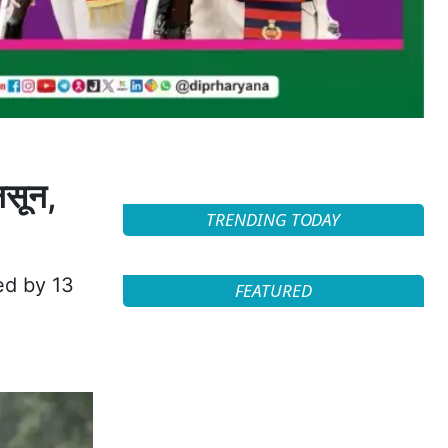
नसून,
TRENDING TODAY
ed by 13
FEATURED