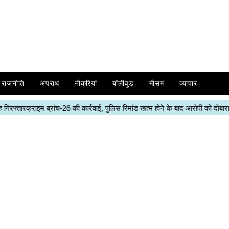
राजनीति
अपराध
नौकरियां
बॉलीवुड
मौसम
व्यापार