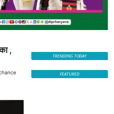
ौका ,
TRENDING TODAY
 chance
FEATURED