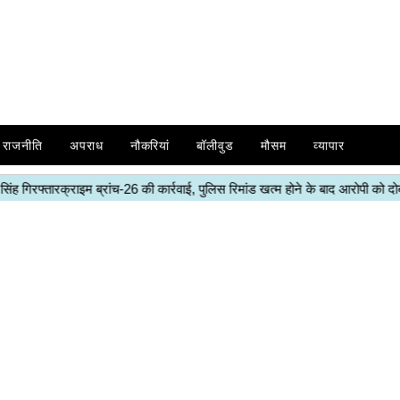
राजनीति
अपराध
नौकरियां
बॉलीवुड
मौसम
व्यापार