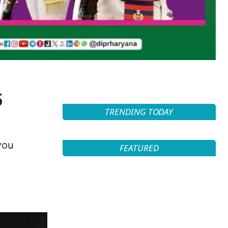
5
TRENDING TODAY
you
FEATURED