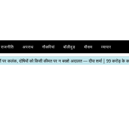
राजनीति
अपराध
नौकरियां
बॉलीवुड
मौसम
व्यापार