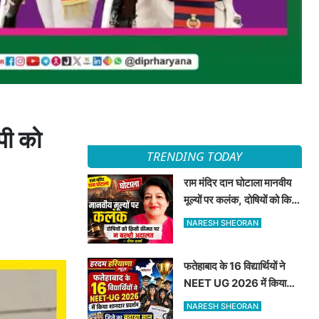
पी को
TRENDING TODAY
राम मंदिर दान घोटाला मानवीय
मूल्यों पर कलंक, दोषियों को किसी
कीमत पर न बख्शे अदालत —
NARESH SHEORAN
दीपा शर्मा
फतेहाबाद के 16 विद्यार्थियों ने
NEET UG 2026 में किया
शानदार प्रदर्शन जिले का बढ़ाया
NARESH SHEORAN
मान