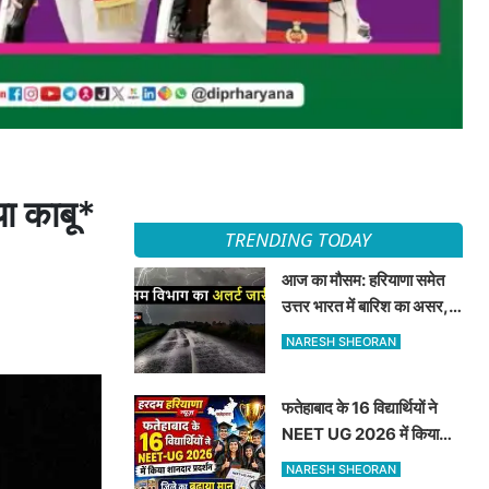
या काबू*
TRENDING TODAY
आज का मौसम: हरियाणा समेत
उत्तर भारत में बारिश का असर,
जानें 8 अगस्त का मौसम अपडेट
NARESH SHEORAN
फतेहाबाद के 16 विद्यार्थियों ने
NEET UG 2026 में किया
शानदार प्रदर्शन जिले का बढ़ाया
NARESH SHEORAN
मान