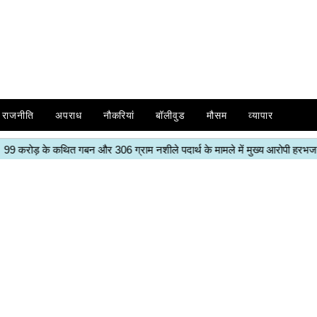
राजनीति
अपराध
नौकरियां
बॉलीवुड
मौसम
व्यापार