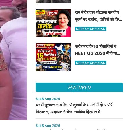
राम मंदिर दान घोटाला मानवीय
मूल्यों पर कलंक, दोषियों को किसी
कीमत पर न बख्शे अदालत —
NARESH SHEORAN
दीपा शर्मा
फतेहाबाद के 16 विद्यार्थियों ने
NEET UG 2026 में किया
शानदार प्रदर्शन जिले का बढ़ाया
NARESH SHEORAN
मान
FEATURED
Sat,8 Aug 2026
घर में घुसकर नाबालिग से दुष्कर्म के मामले में दो आरोपी
गिरफ्तार, अदालत ने भेजा न्यायिक हिरासत में
Sat,8 Aug 2026