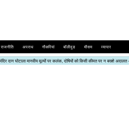
राजनीति
अपराध
नौकरियां
बॉलीवुड
मौसम
व्यापार