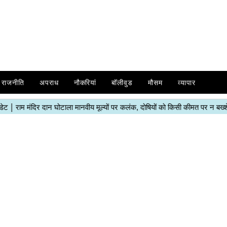
राजनीति
अपराध
नौकरियां
बॉलीवुड
मौसम
व्यापार