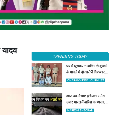
श यादव
TRENDING TODAY
घर में घुसकर नाबालिग से दुष्कर्म
के मामले में दो आरोपी गिरफ्तार,
अदालत ने भेजा न्यायिक हिरासत
CHARANVIDEO JOURNLIST
में
आज का मौसम: हरियाणा समेत
उत्तर भारत में बारिश का असर,
जानें 8 अगस्त का मौसम अपडेट
NARESH SHEORAN